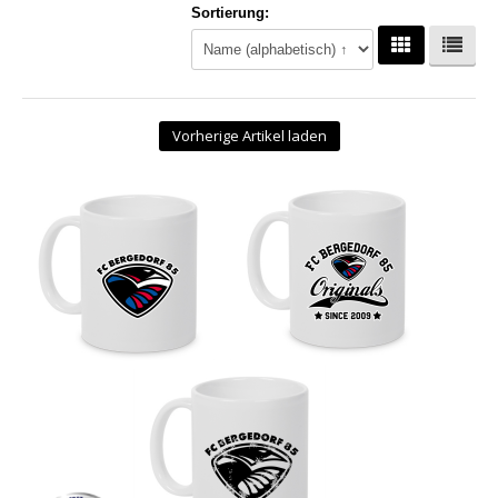
Sortierung:
Hoodies
Gläser & Tassen & Krüge
Kochen & Grillen
Vorherige Artikel laden
Aufkleber & Handys & Mousepads
Taschen
Polo`s & Hemden
Wimpel & Fanschal & Schirme
Kappen & Mützen
Alles fürs Bad
Leinwände und Kissen
Alles für die Kids
Jacken
Long Sleeve & Tank Top