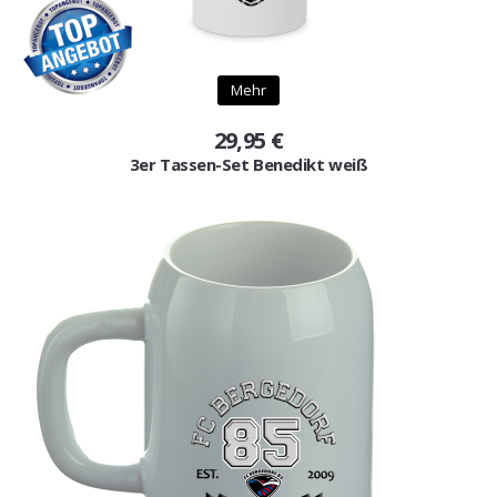
Gutscheine
Jogging & Shorts
Mehr
GOODING
29,95 €
3er Tassen-Set Benedikt weiß
KONFIGURATOR