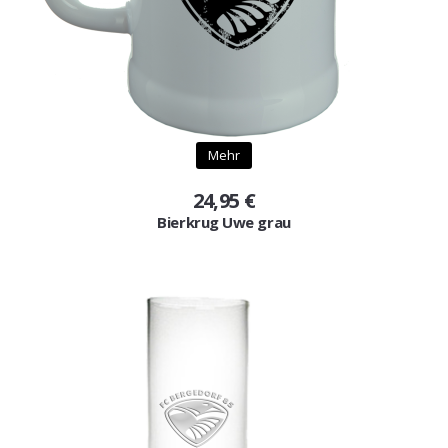
Mehr
24,95 €
Bierkrug Uwe grau