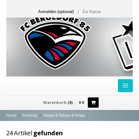
Anmelden (optional)
|
Zur Kasse
HOME
Warenkorb
(
0
)
0
€
FANSHOP
Home
Fanshop
Gläser & Tassen & Krüge
Sweater
24
Artikel
gefunden
T-Shirts