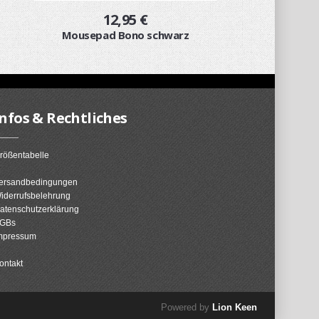
12,95 €
Mousepad Bono schwarz
Infos & Rechtliches
rößentabelle
ersandbedingungen
iderrufsbelehrung
atenschutzerklärung
GBs
mpressum
ontakt
Powered by
Lion Keen