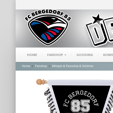
HOME
FANSHOP
GOODING
KONF
Home
Fanshop
Wimpel & Fanschal & Schirme