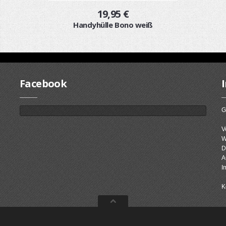
19,95 €
Handyhülle Bono weiß
Facebook
G
V
W
D
A
I
K