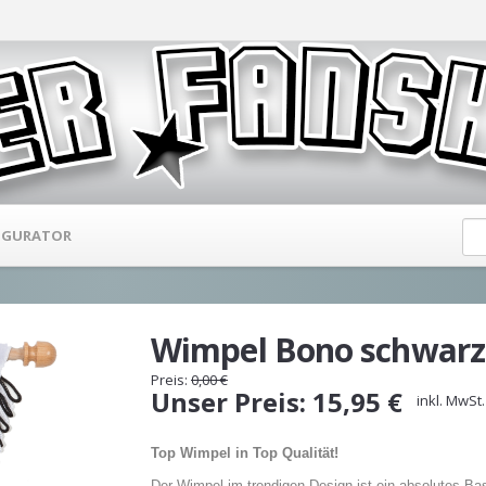
IGURATOR
Wimpel Bono schwarz
Preis:
0,00
€
Unser
Preis:
15,95
€
inkl. MwSt.
Top Wimpel in Top Qualität!
Der Wimpel im trendigen Design ist ein absolutes Ba