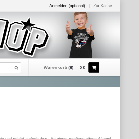
Anmelden (optional)
|
Zur Kasse
Warenkorb
(
0
)
0
€
sic und gehört einfach dazu. An einem repräsentativen Wimpel 