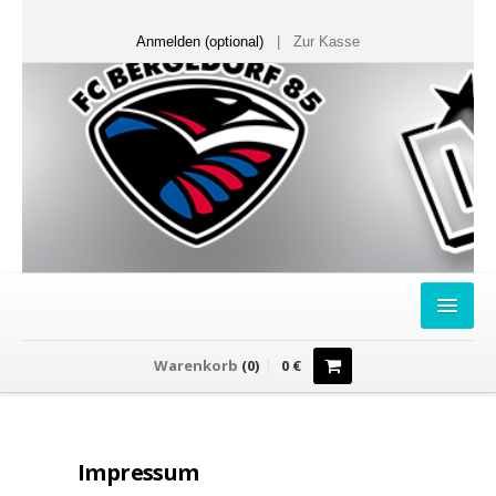
Anmelden (optional)
|
Zur Kasse
HOME
Warenkorb
(
0
)
0
€
FANSHOP
Sweater
Impressum
T-Shirts