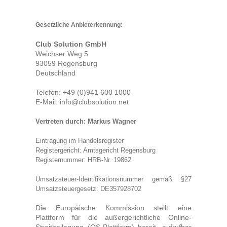
Hoodies
Gesetzliche Anbieterkennung:
Gläser & Tassen & Krüge
Kochen & Grillen
Club Solution GmbH
Weichser Weg 5
93059 Regensburg
Aufkleber & Handys & Mousepads
Deutschland
Taschen
Telefon: +49 (0)941 600 1000
Polo`s & Hemden
E-Mail: info@clubsolution.net
Wimpel & Fanschal & Schirme
Vertreten durch: Markus Wagner
Kappen & Mützen
Eintragung im Handelsregister
Alles fürs Bad
Registergericht: Amtsgericht Regensburg
Registernummer: HRB-Nr. 19862
Leinwände und Kissen
Umsatzsteuer-Identifikationsnummer gemäß §27
Alles für die Kids
Umsatzsteuergesetz: DE357928702
Jacken
Die Europäische Kommission stellt eine
Long Sleeve & Tank Top
Plattform für die außergerichtliche Online-