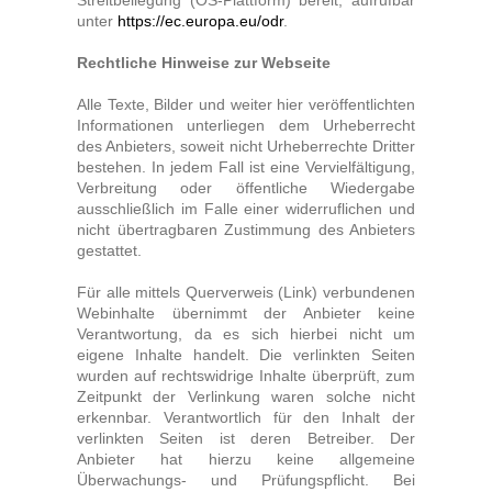
Streitbeilegung (OS-Plattform) bereit, aufrufbar
Gutscheine
unter
https://ec.europa.eu/odr
.
Jogging & Shorts
Rechtliche Hinweise zur Webseite
Alle Texte, Bilder und weiter hier veröffentlichten
Informationen unterliegen dem Urheberrecht
GOODING
des Anbieters, soweit nicht Urheberrechte Dritter
bestehen. In jedem Fall ist eine Vervielfältigung,
KONFIGURATOR
Verbreitung oder öffentliche Wiedergabe
ausschließlich im Falle einer widerruflichen und
nicht übertragbaren Zustimmung des Anbieters
gestattet.
Für alle mittels Querverweis (Link) verbundenen
Webinhalte übernimmt der Anbieter keine
Verantwortung, da es sich hierbei nicht um
eigene Inhalte handelt. Die verlinkten Seiten
wurden auf rechtswidrige Inhalte überprüft, zum
Zeitpunkt der Verlinkung waren solche nicht
erkennbar. Verantwortlich für den Inhalt der
verlinkten Seiten ist deren Betreiber. Der
Anbieter hat hierzu keine allgemeine
Überwachungs- und Prüfungspflicht. Bei