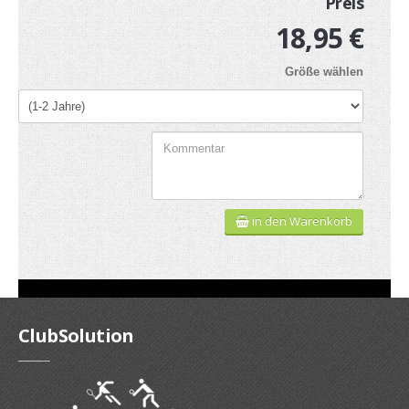
Preis
Gutscheine
18,95 €
Jogging & Shorts
Größe wählen
GOODING
KONFIGURATOR
in den Warenkorb
ClubSolution