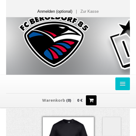
Anmelden (optional)
|
Zur Kasse
HOME
Warenkorb
(
0
)
0
€
FANSHOP
Sweater
T-Shirts