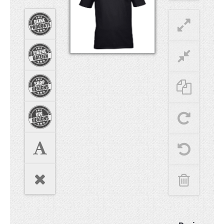
Hoodies
Gläser & Tassen & Krüge
Kochen & Grillen
Aufkleber & Handys & Mousepads
Taschen
Polo`s & Hemden
Wimpel & Fanschal & Schirme
Kappen & Mützen
Alles fürs Bad
Leinwände und Kissen
Alles für die Kids
Jacken
Long Sleeve & Tank Top